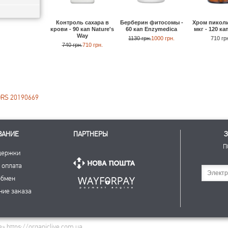
Контроль сахара в
Берберин фитосомы -
Хром пиколи
крови - 90 кап Nature's
60 кап Enzymedica
мкг - 120 ка
Way
1130 грн.
1000 грн.
710 гр
740 грн.
710 грн.
ORS 20190669
ВАНИЕ
ПАРТНЕРЫ
З
П
держки
 оплата
Подписаться
обмен
ние заказа
 https://organiclive.com.ua