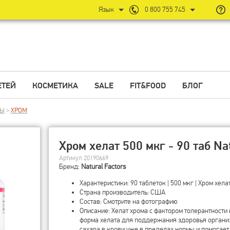
Язык
0 800 755 745
ЕТЕЙ
КОСМЕТИКА
SALE
FIT&FOOD
БЛОГ
ЛЫ
>
ХРОМ
Хром хелат 500 мкг - 90 таб Nat
Артикул 20190669
Бренд:
Natural Factors
Характеристики: 90 таблеток | 500 мкг | Хром хела
Страна производитель: США
Состав: Смотрите на фотографию
Описание: Хелат хрома с фактором толерантности 
форма хелата для поддержания здоровья органи
сахара в крови уже в пределах нормы и помогает