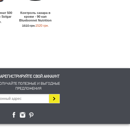
нат 500
Хром GTF 200 мкг - 120
Хром 200 мкг - 250 т
Контроль сахара в
п Solgar
таб Source Naturals
Now Foods
крови - 90 кап
Bluebonnet Nutrition
н.
410 грн.
390 грн.
690 грн.
530 грн.
1610 грн.
1520 грн.
АРЕГИСТРИРУЙТЕ СВОЙ АККАУНТ
ОЛУЧАЙТЕ ПОЛЕЗНЫЕ И ВЫГОДНЫЕ
ПРЕДЛОЖЕНИЯ