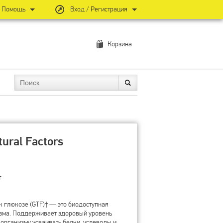
Помощь
Вход / Регистрация
Корзина
ural Factors
т
к глюкозе (GTF)† — это биодоступная
зма. Поддерживает здоровый уровень
 организму усваивать белки, углеводы и