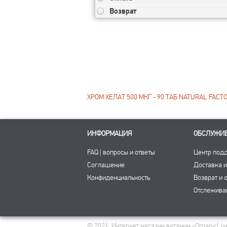
Возврат
ХРОМ ХЕЛАТ 500 МКГ - 90 ТАБ NATURAL FACT
ИНФОРМАЦИЯ
ОБСЛУЖИ
FAQ | вопросы и ответы
Центр под
Соглашение
Доставка и
Конфиденциальность
Возврат и 
Отслежива
© 2026, Интернет магазин витамин «OrganicLive»