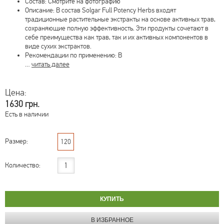
Состав: Смотрите на фотографию
Описание: В состав Solgar Full Potency Herbs входят
традиционные растительные экстракты на основе активных трав,
сохраняющие полную эффективность. Эти продукты сочетают в
себе преимущества как трав, так и их активных компонентов в
виде сухих экстрактов.
Рекомендации по применению: В
…
читать далее
Цена:
1630 грн.
Есть в наличии
Размер:
120
Количество: