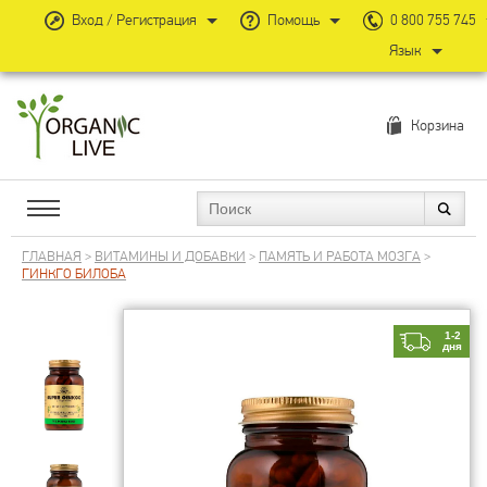
Вход / Регистрация
Помощь
0 800 755 745
Язык
Корзина
ГЛАВНАЯ
>
ВИТАМИНЫ И ДОБАВКИ
>
ПАМЯТЬ И РАБОТА МОЗГА
>
ГИНКГО БИЛОБА
1-2
дня