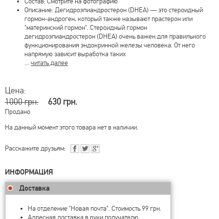
Состав: Смотрите на фотографию
Описание: Дегидроэпиандростерон (DHEA) — это стероидный
гормон-андроген, который также называют прастерон или
"материнский гормон". Стероидный гормон
дегидроэпиандростерон (DHEA) очень важен для правильного
функционирования эндокринной железы человека. От него
напрямую зависит выработка таких
…
читать далее
Цена:
1000 грн.
630 грн.
Продано
На данный момент этого товара нет в наличии.
Расскажите друзьям:
ИНФОРМАЦИЯ
Доставка
На отделение "Новая почта". Стоимость 99 грн.
Адресная доставка в руки получателю.