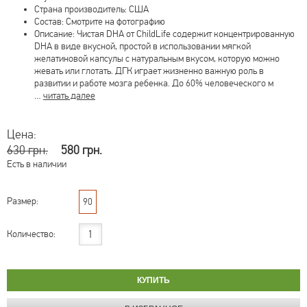
Страна производитель: США
Состав: Смотрите на фотографию
Описание: Чистая DHA от ChildLife содержит концентрированную
DHA в виде вкусной, простой в использовании мягкой
желатиновой капсулы с натуральным вкусом, которую можно
жевать или глотать. ДГК играет жизненно важную роль в
развитии и работе мозга ребенка. До 60% человеческого м
…
читать далее
Цена:
630 грн.
580 грн.
Есть в наличии
Размер:
90
Количество: