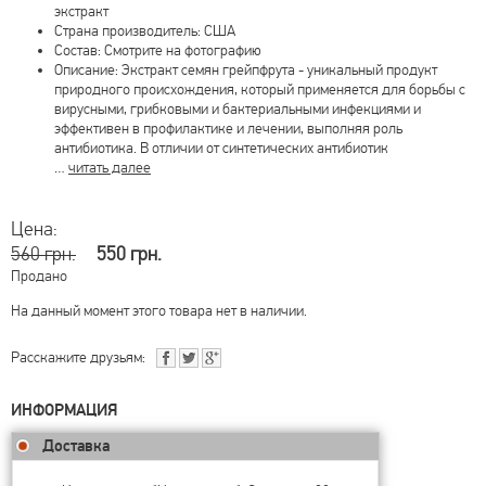
экстракт
Страна производитель: США
Состав: Смотрите на фотографию
Описание: Экстракт семян грейпфрута - уникальный продукт
природного происхождения, который применяется для борьбы с
вирусными, грибковыми и бактериальными инфекциями и
эффективен в профилактике и лечении, выполняя роль
антибиотика. В отличии от синтетических антибиотик
…
читать далее
Цена:
560 грн.
550 грн.
Продано
На данный момент этого товара нет в наличии.
Расскажите друзьям:
ИНФОРМАЦИЯ
Доставка