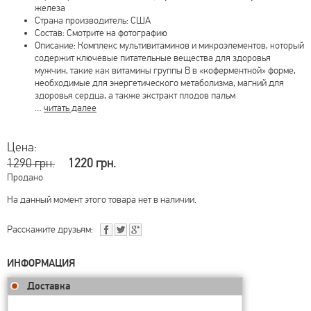
железа
Страна производитель: США
Состав: Смотрите на фотографию
Описание: Комплекс мультивитаминов и микроэлементов, который
содержит ключевые питательные вещества для здоровья
мужчин, такие как витамины группы B в «коферментной» форме,
необходимые для энергетического метаболизма, магний для
здоровья сердца, а также экстракт плодов пальм
…
читать далее
Цена:
1290 грн.
1220 грн.
Продано
На данный момент этого товара нет в наличии.
Расскажите друзьям:
ИНФОРМАЦИЯ
Доставка