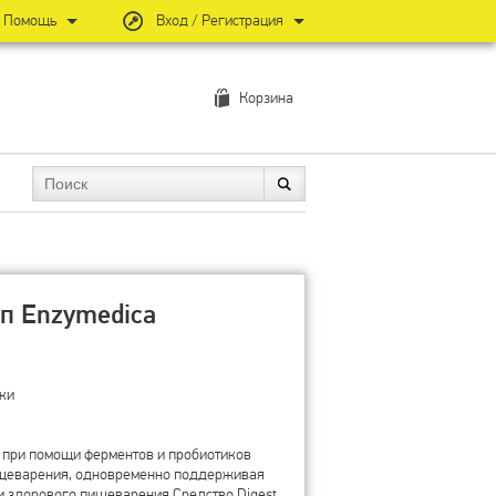
Помощь
Вход / Регистрация
Корзина
ап Enzymedica
ики
 при помощи ферментов и пробиотиков
ищеварения, одновременно поддерживая
 здорового пищеварения.Средство Digest