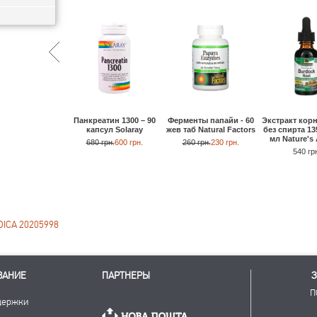
Панкреатин 1300 – 90
Ферменты папайи - 60
Экстракт кор
капсул Solaray
жев таб Natural Factors
без спирта 135
мл Nature's
680 грн.
600 грн.
260 грн.
230 грн.
540 гр
ICA 20205998
ВАНИЕ
ПАРТНЕРЫ
З
П
держки