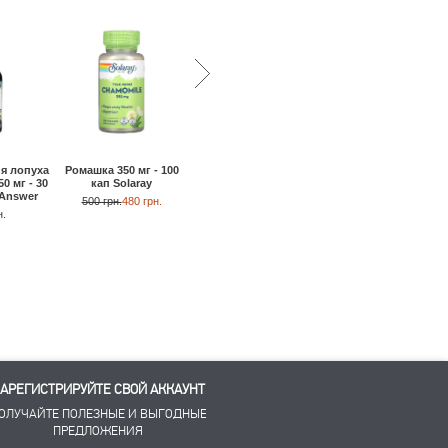
ня лопуха
Ромашка 350 мг - 100
Куркумин 500 мг - 60
Ферментированны
0 мг - 30
кап Solaray
кап Jarrow Formulas
ростки брокколи - 3
 Answer
кап Dr. Mercola
500 грн.
480 грн.
1220 грн.
н.
1570 грн.
1500 грн.
АРЕГИСТРИРУЙТЕ СВОЙ АККАУНТ
ОЛУЧАЙТЕ ПОЛЕЗНЫЕ И ВЫГОДНЫЕ
ПРЕДЛОЖЕНИЯ