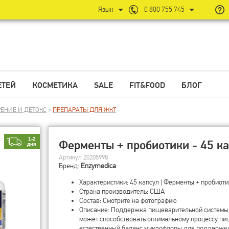
Язык
0 800 755 745
ЕТЕЙ
КОСМЕТИКА
SALE
FIT&FOOD
БЛОГ
ЕНИЕ И ДЕТОКС
>
ПРЕПАРАТЫ ДЛЯ ЖКТ
1-2
Ферменты + пробиотики - 45 к
дня
Артикул 20205998
Бренд:
Enzymedica
Характеристики: 45 капсул | Ферменты + пробиот
Страна производитель: США
Состав: Смотрите на фотографию
Описание: Поддержка пищеварительной системы
может способствовать оптимальному процессу п
естественный баланс микрофлоры для поддержки