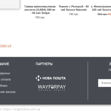
Гамма-аминомасляная
Теанин с Релорой - 60
L-Фенилаланин
кислота (GABA) 500 мг
таб Source Naturals
100 таб Source
- 50 кап Solgar
740 грн.
550 грн.
46
760 грн.
0300149
ВАНИЕ
ПАРТНЕРЫ
З
П
держки
 оплата
Подписаться
обмен
ние заказа
 https://organiclive.com.ua