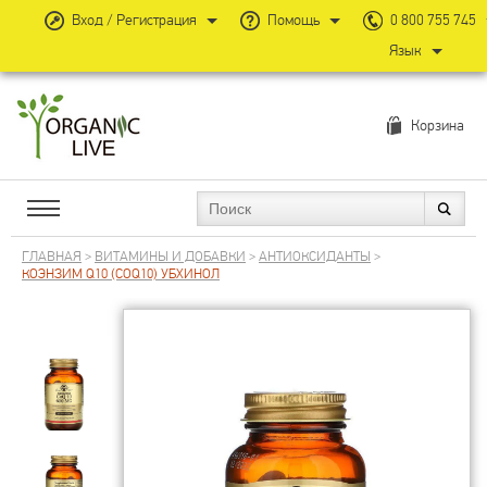
Вход / Регистрация
Помощь
0 800 755 745
Язык
Корзина
ГЛАВНАЯ
>
ВИТАМИНЫ И ДОБАВКИ
>
АНТИОКСИДАНТЫ
>
КОЭНЗИМ Q10 (COQ10) УБХИНОЛ