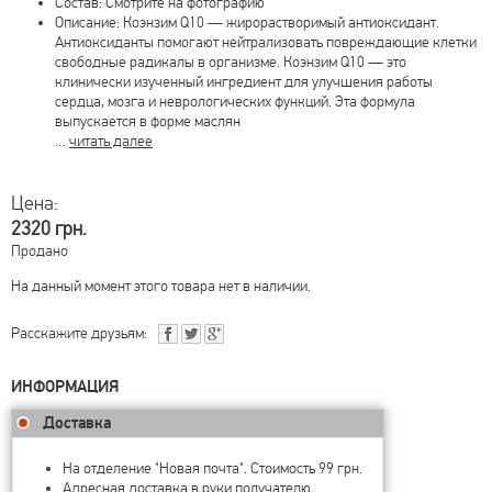
Состав: Смотрите на фотографию
Описание: Коэнзим Q10 — жирорастворимый антиоксидант.
Антиоксиданты помогают нейтрализовать повреждающие клетки
свободные радикалы в организме. Коэнзим Q10 — это
клинически изученный ингредиент для улучшения работы
сердца, мозга и неврологических функций. Эта формула
выпускается в форме маслян
…
читать далее
Цена:
2320 грн.
Продано
На данный момент этого товара нет в наличии.
Расскажите друзьям:
ИНФОРМАЦИЯ
Доставка
На отделение "Новая почта". Стоимость 99 грн.
Адресная доставка в руки получателю.