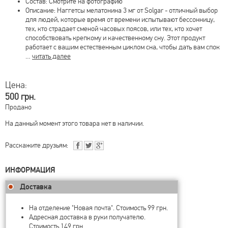
Состав: Смотрите на фотографию
Описание: Наггетсы мелатонина 3 мг от Solgar - отличный выбор
для людей, которые время от времени испытывают бессонницу,
тех, кто страдает сменой часовых поясов, или тех, кто хочет
способствовать крепкому и качественному сну. Этот продукт
работает с вашим естественным циклом сна, чтобы дать вам спок
…
читать далее
Цена:
500 грн.
Продано
На данный момент этого товара нет в наличии.
Расскажите друзьям:
ИНФОРМАЦИЯ
Доставка
На отделение "Новая почта". Стоимость 99 грн.
Адресная доставка в руки получателю.
Стоимость 149 грн.