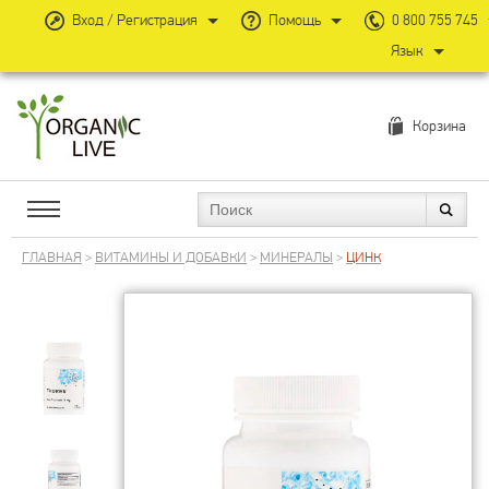
Вход / Регистрация
Помощь
0 800 755 745
Язык
Корзина
ГЛАВНАЯ
>
ВИТАМИНЫ И ДОБАВКИ
>
МИНЕРАЛЫ
>
ЦИНК