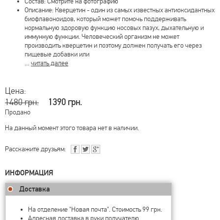
Состав: Смотрите на фотографию
Описание: Кверцетин - один из самых известных антиоксидантных
биофлавоноидов, который может помочь поддерживать
нормальную здоровую функцию носовых пазух, дыхательную и
иммунную функции. Человеческий организм не может
производить кверцетин и поэтому должен получать его через
пищевые добавки или
…
читать далее
Цена:
1480 грн.
1390 грн.
Продано
На данный момент этого товара нет в наличии.
Расскажите друзьям:
ИНФОРМАЦИЯ
Доставка
На отделение "Новая почта". Стоимость 99 грн.
Адресная доставка в руки получателю.