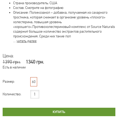
Страна производитель: США
Состав: Смотрите на фотографию
Описание: Поликозанол – добавка, получаемая из сахарного
тростника, которая снижает в организме уровень «плохого»
холестерина, повышая уровень
«хорошего».Противохолестериновый комплекс от Source Naturals
содержит большое количество экстрактов растительного
происхождения. Среди них такие поп
…
читать далее
Цена:
1390 грн.
1340 грн.
Есть в наличии
Размер:
60
Количество: