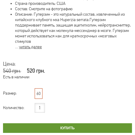
Страна производитель: США
Состав: Смотрите на фотографию
Описание: Гуперзин - это натуральный состав, извлеченный из
китайского клубного мха Huperzia serrata.Гуперзин
поддерживает память, защищая ацетилхолин, нейротрансмиттер,
который действует как молекула-мессенджер в мозге. Гуперзин
может использоваться как для краткосрочных «мозговых
стимулов
…
читать далее
Цена:
540 грн.
520 грн.
Есть в наличии
Размер:
60
Количество: