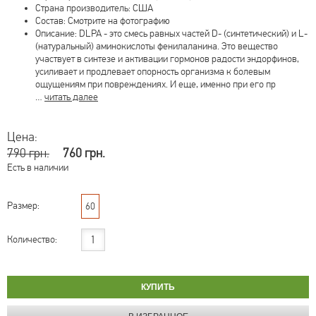
Страна производитель: США
Состав: Смотрите на фотографию
Описание: DLPA - это смесь равных частей D- (синтетический) и L-
(натуральный) аминокислоты фенилаланина. Это вещество
участвует в синтезе и активации гормонов радости эндорфинов,
усиливает и продлевает опорность организма к болевым
ощущениям при повреждениях. И еще, именно при его пр
…
читать далее
Цена:
790 грн.
760 грн.
Есть в наличии
Размер:
60
Количество: