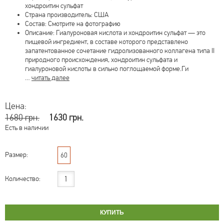
хондроитин сульфат
Страна производитель: США
Состав: Смотрите на фотографию
Описание: Гиалуроновая кислота и хондроитин сульфат — это
пищевой ингредиент, в составе которого представлено
запатентованное сочетание гидролизованного коллагена типа II
природного происхождения, хондроитин сульфата и
гиалуроновой кислоты в сильно поглощаемой форме.Ги
…
читать далее
Цена:
1680 грн.
1630 грн.
Есть в наличии
Размер:
60
Количество: