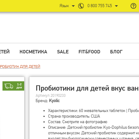
Язык
0 800 755 745
ЕТЕЙ
КОСМЕТИКА
SALE
FIT&FOOD
БЛОГ
РОБИОТИК ДЛЯ ДЕТЕЙ
1-2
Пробиотики для детей вкус вани
дня
Артикул 20190233
Бренд:
Kyolic
Характеристики: 60 жевательных таблеток | Проб
Страна производитель: США
Состав: Смотрите на фотографию
Описание: Детский пробиотик Kyo-Dophilus безоп
отличным вкусом. Детский пробиотик содержит ком
входят три биологически совместимых штамма, с