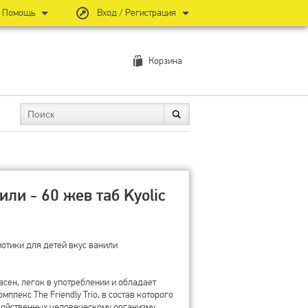
Помощь
Вход / Регистрация
Корзина
ли - 60 жев таб Kyolic
иотики для детей вкус ванили
асен, легок в употреблении и обладает
плекс The Friendly Trio, в состав которого
войственных человеческому организму.