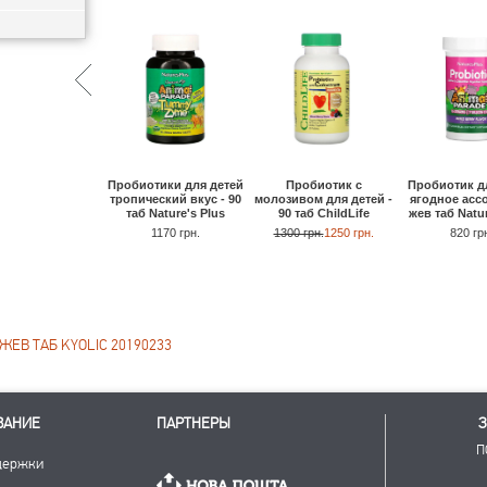
Пробиотики для детей
Пробиотик с
Пробиотик д
тропический вкус - 90
молозивом для детей -
ягодное ассо
таб Nature's Plus
90 таб ChildLife
жев таб Natur
1170 грн.
1300 грн.
1250 грн.
820 гр
ЖЕВ ТАБ KYOLIC 20190233
ВАНИЕ
ПАРТНЕРЫ
З
П
держки