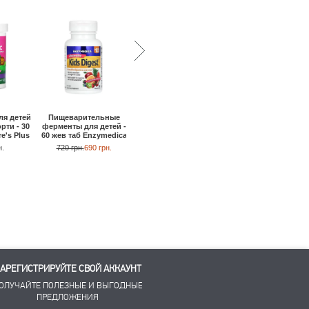
ля детей
Пищеварительные
Пробиотики для детей
Пробиотик для дете
рти - 30
ферменты для детей -
- 90 таб Nature's Plus
ягодный вкус - 90 ж
e's Plus
60 жев таб Enzymedica
таб Nature's Plus
1200 грн.
1170 грн.
н.
720 грн.
690 грн.
910 грн.
АРЕГИСТРИРУЙТЕ СВОЙ АККАУНТ
ОЛУЧАЙТЕ ПОЛЕЗНЫЕ И ВЫГОДНЫЕ
ПРЕДЛОЖЕНИЯ