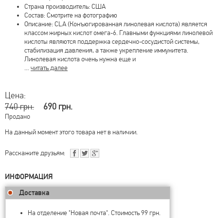
Страна производитель: США
Состав: Смотрите на фотографию
Описание: CLA (Конъюгированная линолевая кислота) является
классом жирных кислот омега-6. Главными функциями линолевой
кислоты являются поддержка сердечно-сосудистой системы,
стабилизация давления, а также укрепление иммунитета.
Линолевая кислота очень нужна еще и
…
читать далее
Цена:
740 грн.
690 грн.
Продано
На данный момент этого товара нет в наличии.
Расскажите друзьям:
ИНФОРМАЦИЯ
Доставка
На отделение "Новая почта". Стоимость 99 грн.