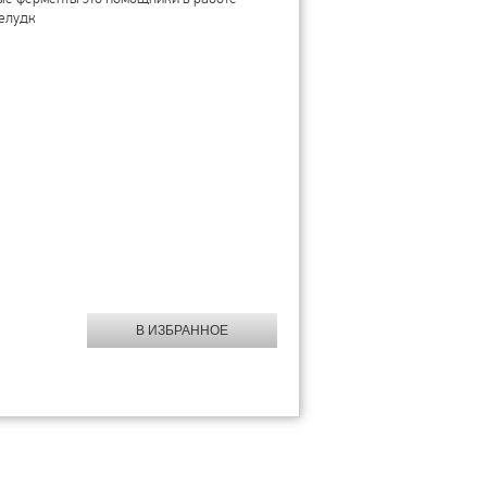
елудк