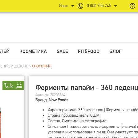
Язык
0 800 755 745
ЕТЕЙ
КОСМЕТИКА
SALE
FIT&FOOD
БЛОГ
ЕНИЕ И ДЕТОКС
>
ХЛОРОФИЛ
1-2
Ферменты папайи - 360 леден
дня
Артикул 20203364
Бренд:
Now Foods
Характеристики: 360 леденцов | Ферменты папай
Страна производитель: США
Состав: Смотрите на фотографию
Описание: Пищеварительные ферменты (энзимы) 
усвоения и использования пищи.Они участвуют п
которая происходит в организме.Пищеварительн