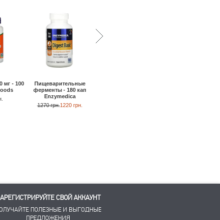
 мг - 100
Пищеварительные
Супер Энзимы - 180 таб
Фермент для
Foods
ферменты - 180 кап
Now Foods
переваривания
Enzymedica
сложных углеводов 
н.
1610 грн.
1550 грн.
30 кап Enzymedica
1270 грн.
1220 грн.
330 грн.
АРЕГИСТРИРУЙТЕ СВОЙ АККАУНТ
ОЛУЧАЙТЕ ПОЛЕЗНЫЕ И ВЫГОДНЫЕ
ПРЕДЛОЖЕНИЯ