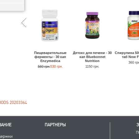
Пищеварительные
Спирулина 500
Детокс для печени - 30
ферменты - 30 кап
таб Now 
кап Bluebonnet
Enzymedica
Nutrition
360 гр
560 грн.
530 грн.
1150 грн.
ODS 20203364
ВАНИЕ
ПАРТНЕРЫ
З
П
держки