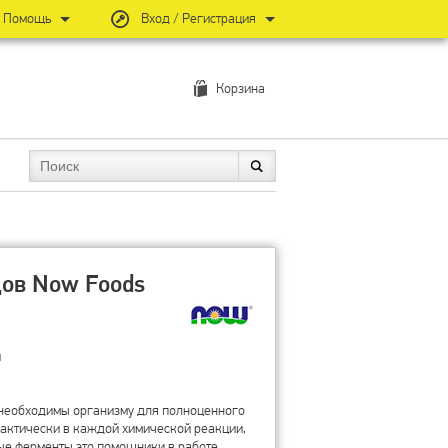
Помощь
Вход / Регистрация
Корзина
цов Now Foods
и
необходимы организму для полноценного
рактически в каждой химической реакции,
ые ферменты это помощники в работе