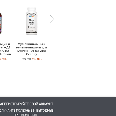
Мультивитамины и
Мультиминералы - 2
ьций и
Мультивитамины с
мультиминералы для
кап NutriBiotic
ат + Д3
железом - 30 кап
мужчин - 90 таб 21st
 472 мл
Bluebonnet Nutrition
1140 грн.
1090 грн.
Century
utrition
900 грн.
760 грн.
780 грн.
740 грн.
0 грн.
АРЕГИСТРИРУЙТЕ СВОЙ АККАУНТ
ОЛУЧАЙТЕ ПОЛЕЗНЫЕ И ВЫГОДНЫЕ
ПРЕДЛОЖЕНИЯ