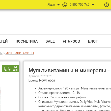
Язык
0 800 755 745
ЕТЕЙ
КОСМЕТИКА
SALE
FIT&FOOD
БЛОГ
НЫ
>
МУЛЬТИВИТАМИНЫ
1-2
Мультивитамины и минералы - 
дня
Артикул 20203323
Бренд:
Now Foods
Характеристики: 120 капсул | Мультивитамины и 
Страна производитель: США
Состав: Смотрите на фотографию
Описание: Мультивитамины, Daily Vits, Multi Vitami
который содержит витамины и минералы, фрукты,
для взрослых. Мультивитамины помогают восполн