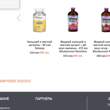
Кальций и магний
Жидкий кальций и
Жидкий кал
цитраты - 90 кап
магний цитрат + Д3
магний цитр
Solaray
вкус малины - 472 мл
вкус ягод -
Bluebonnet Nutrition
Bluebonnet N
610 грн.
590 грн.
870 грн.
840 грн.
900 грн.
84
OW FOODS 20203323
ВАНИЕ
ПАРТНЕРЫ
З
П
держки