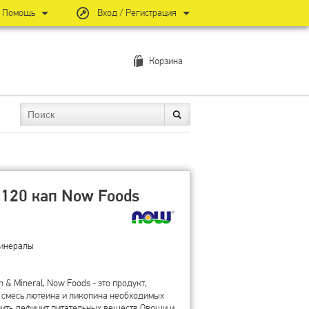
Помощь
Вход / Регистрация
Корзина
120 кап Now Foods
минералы
n & Mineral, Now Foods - это продукт,
 смесь лютеина и ликопина необходимых
ить дефицит питательных веществ.Овощи и