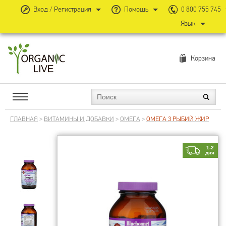
Вход / Регистрация
Помощь
0 800 755 745
Язык
Корзина
ГЛАВНАЯ
>
ВИТАМИНЫ И ДОБАВКИ
>
ОМЕГА
>
ОМЕГА 3 РЫБИЙ ЖИР
1-2
дня