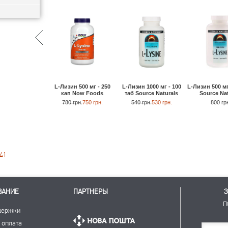
L-Лизин 500 мг - 250
L-Лизин 500 мг
L-Лизин 1000 мг - 100
кап Now Foods
Source Nat
таб Source Naturals
780 грн.
750 грн.
800 гр
540 грн.
530 грн.
41
ВАНИЕ
ПАРТНЕРЫ
З
П
держки
 оплата