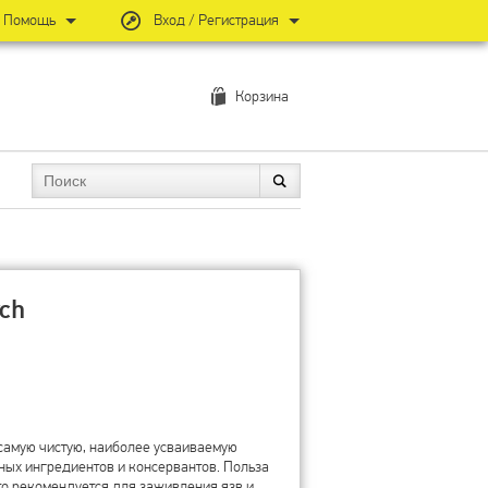
Помощь
Вход / Регистрация
Корзина
rch
 самую чистую, наиболее усваиваемую
ных ингредиентов и консервантов. Польза
то рекомендуется для заживления язв и