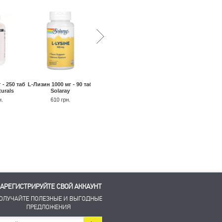
 - 250 таб
L-Лизин 1000 мг - 90 таб
L-Лизин 1000 мг - 250
L-лизин Монолаурин
urals
Solaray
таб Solgar
60 кап Solaray
н.
610 грн.
1500 грн.
1450 грн.
730 грн.
700 грн.
АРЕГИСТРИРУЙТЕ СВОЙ АККАУНТ
ОЛУЧАЙТЕ ПОЛЕЗНЫЕ И ВЫГОДНЫЕ
ПРЕДЛОЖЕНИЯ