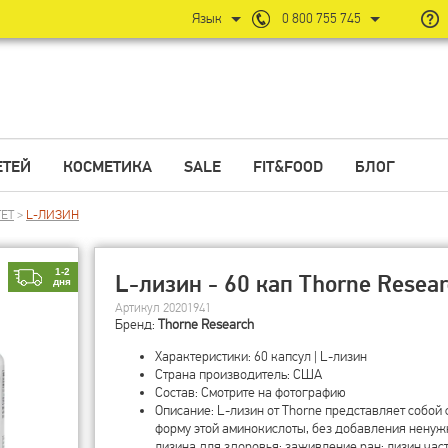
Язык
0 800 755 745
ЕТЕЙ
КОСМЕТИКА
SALE
FIT&FOOD
БЛОГ
ЕТ
>
L-ЛИЗИН
1-2
L-лизин - 60 кап Thorne Resea
дня
Артикул 20201941
Бренд:
Thorne Research
Характеристики: 60 капсул | L-лизин
Страна производитель: США
Состав: Смотрите на фотографию
Описание: L-лизин от Thorne представляет собой
форму этой аминокислоты, без добавления ненуж
лизина для здоровья: заживление ран: лизин час