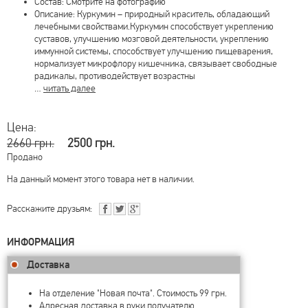
Состав: Смотрите на фотографию
Описание: Куркумин – природный краситель, обладающий
лечебными свойствами.Куркумин способствует укреплению
суставов, улучшению мозговой деятельности, укреплению
иммунной системы, способствует улучшению пищеварения,
нормализует микрофлору кишечника, связывает свободные
радикалы, противодействует возрастны
…
читать далее
Цена:
2660 грн.
2500 грн.
Продано
На данный момент этого товара нет в наличии.
Расскажите друзьям:
ИНФОРМАЦИЯ
Доставка
На отделение "Новая почта". Стоимость 99 грн.
Адресная доставка в руки получателю.