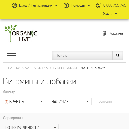
Вход / Регистрация
Помощь
0 800 755 745
Язык
Корзина
NATURE'S WAY
ГЛАВНАЯ
>
SALE
>
ВИТАМИНЫ И ДОБАВКИ
>
Витамины и добавки
Фильтр:
БРЕНДЫ
НАЛИЧИЕ
Сбросить
(1)
Сортировать:
ПО ПОПУЛЯРНОСТИ