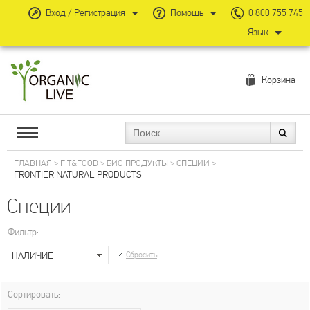
Вход / Регистрация
Помощь
0 800 755 745
Язык
Корзина
ГЛАВНАЯ
>
FIT&FOOD
>
БИО ПРОДУКТЫ
>
СПЕЦИИ
>
FRONTIER NATURAL PRODUCTS
Специи
Фильтр:
НАЛИЧИЕ
Сбросить
Сортировать: