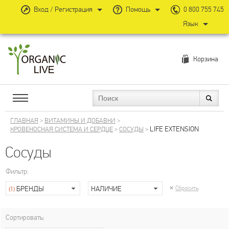
Вход / Регистрация
Помощь
0 800 755 745
Язык
Корзина
ГЛАВНАЯ
>
ВИТАМИНЫ И ДОБАВКИ
>
LIFE EXTENSION
КРОВЕНОСНАЯ СИСТЕМА И СЕРДЦЕ
>
СОСУДЫ
>
Сосуды
Фильтр:
БРЕНДЫ
НАЛИЧИЕ
Сбросить
(1)
Сортировать: