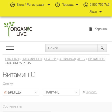
Вход / Регистрация
Помощь
0 800 755 745
Язык
Корзина
ГЛАВНАЯ
>
ВИТАМИНЫ И ДОБАВКИ
>
АНТИОКСИДАНТЫ
>
ВИТАМИН С
NATURE'S PLUS
>
Витамин С
Фильтр:
БРЕНДЫ
НАЛИЧИЕ
Сбросить
(1)
Сортировать: