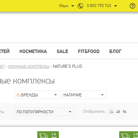
Язык
0 800 755 745
ЕТЕЙ
КОСМЕТИКА
SALE
FIT&FOOD
БЛОГ
NATURE'S PLUS
ЕТ
>
ИМУННЫЕ КОМПЛЕКСЫ
>
ые комплексы
БРЕНДЫ
НАЛИЧИЕ
(1)
Отображать:
ть:
ПО ПОПУЛЯРНОСТИ
24
48
96
1-2
1-
дня
дн