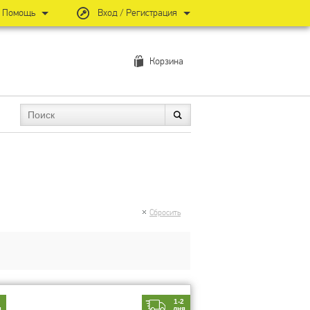
Помощь
Вход / Регистрация
Корзина
Сбросить
2
1-2
я
дня