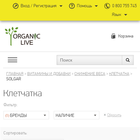
Вход / Регистрация
Помощь
0 800 755 745
Язык
Корзина
ГЛАВНАЯ
>
ВИТАМИНЫ И ДОБАВКИ
>
СНИЖЕНИЕ ВЕСА
>
КЛЕТЧАТКА
>
SOLGAR
Клетчатка
Фильтр:
БРЕНДЫ
НАЛИЧИЕ
Сбросить
(1)
Сортировать: