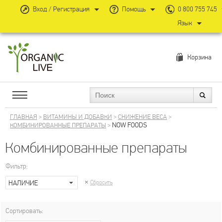
Вход / Регистрация
Помощь
0 800 755 745
Язык
Корзина
ГЛАВНАЯ
>
ВИТАМИНЫ И ДОБАВКИ
>
СНИЖЕНИЕ ВЕСА
>
NOW FOODS
КОМБИНИРОВАННЫЕ ПРЕПАРАТЫ
>
Комбинированные препараты
Фильтр:
НАЛИЧИЕ
Сбросить
Сортировать: