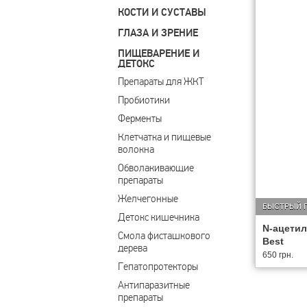
КОСТИ И СУСТАВЫ
ГЛАЗА И ЗРЕНИЕ
ПИЩЕВАРЕНИЕ И
ДЕТОКС
Препараты для ЖКТ
Пробиотики
Ферменты
Клетчатка и пищевые 
волокна
Обволакивающие 
препараты
Желчегонные
БЫСТРЫЙ 
Детокс кишечника
N-ацетил
Смола фисташкового 
Best
дерева
650 грн.
Гепатопротекторы
Антипаразитные 
препараты