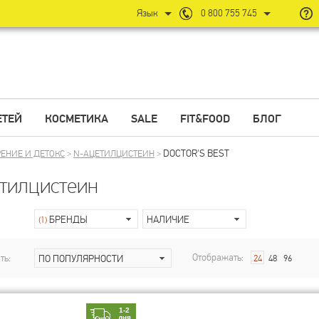
Язык
0 800 755 745
ЕТЕЙ
КОСМЕТИКА
SALE
FIT&FOOD
БЛОГ
DOCTOR'S BEST
ЕНИЕ И ДЕТОКС
>
N-АЦЕТИЛЦИСТЕИН
>
тилцистеин
БРЕНДЫ
НАЛИЧИЕ
(1)
Отображать:
ть:
ПО ПОПУЛЯРНОСТИ
24
48
96
1-2
дня