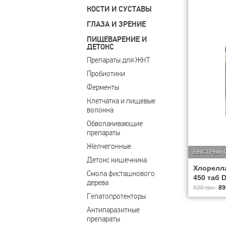
КОСТИ И СУСТАВЫ
ГЛАЗА И ЗРЕНИЕ
ПИЩЕВАРЕНИЕ И
ДЕТОКС
Препараты для ЖКТ
Пробиотики
Ферменты
Клетчатка и пищевые 
волокна
Обволакивающие 
препараты
Желчегонные
БЫСТРЫЙ 
Детокс кишечника
Хлорелл
Смола фисташкового 
450 таб D
дерева
920 грн.
89
Гепатопротекторы
Антипаразитные 
препараты