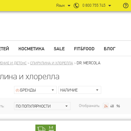
Язык
0 800 755 745
ЕТЕЙ
КОСМЕТИКА
SALE
FIT&FOOD
БЛОГ
DR. MERCOLA
ЕНИЕ И ДЕТОКС
>
СПИРУЛИНА И ХЛОРЕЛЛА
>
лина и хлорелла
БРЕНДЫ
НАЛИЧИЕ
(1)
Отображать:
ть:
ПО ПОПУЛЯРНОСТИ
24
48
96
1-2
дня