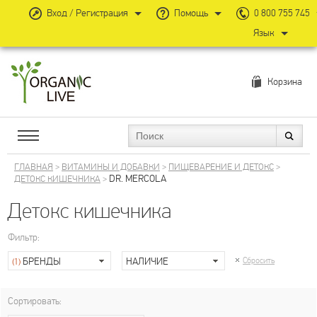
Вход / Регистрация
Помощь
0 800 755 745
Язык
Корзина
ГЛАВНАЯ
>
ВИТАМИНЫ И ДОБАВКИ
>
ПИЩЕВАРЕНИЕ И ДЕТОКС
>
DR. MERCOLA
ДЕТОКС КИШЕЧНИКА
>
Детокс кишечника
Фильтр:
БРЕНДЫ
НАЛИЧИЕ
Сбросить
(1)
Сортировать: