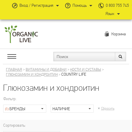
Вход / Регистрация
Помощь
0 800 755 745
Язык
Корзина
ГЛАВНАЯ
>
ВИТАМИНЫ И ДОБАВКИ
>
КОСТИ И СУСТАВЫ
>
COUNTRY LIFE
ГЛЮКОЗАМИН И ХОНДРОИТИН
>
Глюкозамин и хондроитин
Фильтр:
БРЕНДЫ
НАЛИЧИЕ
Сбросить
(1)
Сортировать: