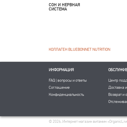
СОН И НЕРВНАЯ
СИСТЕМА
КОЛЛАГЕН BLUEBONNET NUTRITION
ИНФОРМАЦИЯ
ОБСЛУЖИ
FAQ | вопросы и ответы
Центр под
Соглашение
Доставка и
Конфиденциальность
Возврат и 
Отслежива
© 2026, Интернет магазин витамин «OrganicLive»