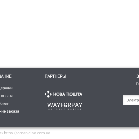
ВАНИЕ
ПАРТНЕРЫ
З
П
держки
 оплата
Подписаться
обмен
ние заказа
 https://organiclive.com.ua