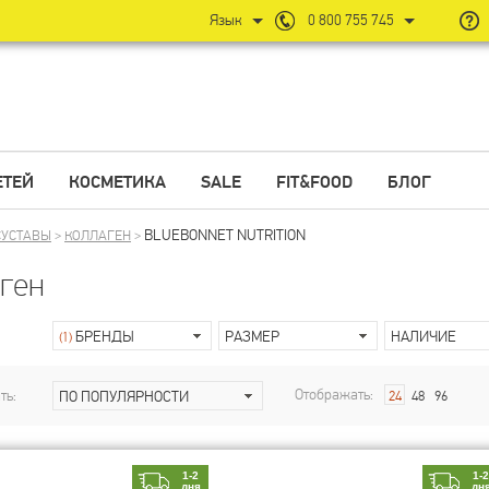
Язык
0 800 755 745
ЕТЕЙ
КОСМЕТИКА
SALE
FIT&FOOD
БЛОГ
BLUEBONNET NUTRITION
СУСТАВЫ
>
КОЛЛАГЕН
>
ген
БРЕНДЫ
РАЗМЕР
НАЛИЧИЕ
(1)
Отображать:
ть:
ПО ПОПУЛЯРНОСТИ
24
48
96
1-2
1-
дня
дн