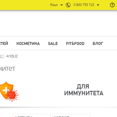
Язык
0 800 755 745
ЕТЕЙ
КОСМЕТИКА
SALE
FIT&FOOD
БЛОГ
KYOLIC
ЕТ
>
итет