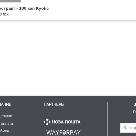
стракт - 100 кап Kyolic
0 грн.
ВАНИЕ
ПАРТНЕРЫ
З
П
держки
 оплата
Подписаться
обмен