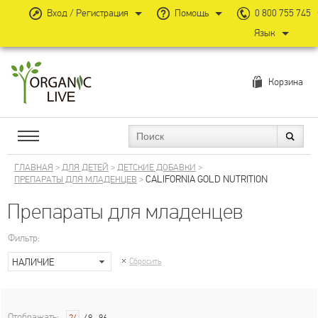
Вход / Регистрация
Помощь
0 800 755 745
Язык
Корзина
ГЛАВНАЯ
>
ДЛЯ ДЕТЕЙ
>
ДЕТСКИЕ ДОБАВКИ
>
CALIFORNIA GOLD NUTRITION
ПРЕПАРАТЫ ДЛЯ МЛАДЕНЦЕВ
>
Препараты для младенцев
Фильтр:
НАЛИЧИЕ
Сбросить
Отображать: