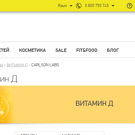
Язык
0 800 755 745
ЕТЕЙ
КОСМЕТИКА
SALE
FIT&FOOD
БЛОГ
CARLSON LABS
НЫ
>
ВИТАМИН Д
>
ин Д