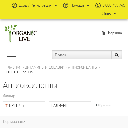
Вход / Регистрация
Помощь
0 800 755 745
Язык
Корзина
ГЛАВНАЯ
>
ВИТАМИНЫ И ДОБАВКИ
>
АНТИОКСИДАНТЫ
>
LIFE EXTENSION
Антиоксиданты
Фильтр:
БРЕНДЫ
НАЛИЧИЕ
Сбросить
(1)
Сортировать: