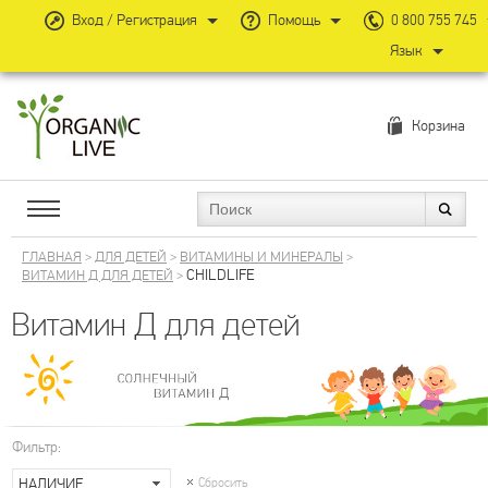
Вход / Регистрация
Помощь
0 800 755 745
Язык
Корзина
ГЛАВНАЯ
>
ДЛЯ ДЕТЕЙ
>
ВИТАМИНЫ И МИНЕРАЛЫ
>
CHILDLIFE
ВИТАМИН Д ДЛЯ ДЕТЕЙ
>
Витамин Д для детей
Фильтр:
НАЛИЧИЕ
Сбросить