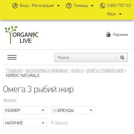
Вход / Регистрация
Помощь
0 800 755 745
Язык
Корзина
ГЛАВНАЯ
>
ВИТАМИНЫ И ДОБАВКИ
>
ОМЕГА
>
ОМЕГА 3 РЫБИЙ ЖИР
>
NORDIC NATURALS
Омега 3 рыбий жир
Фильтр:
РАЗМЕР
БРЕНДЫ
(1)
НАЛИЧИЕ
Сбросить