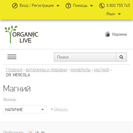
Вход / Регистрация
Помощь
0 800 755 745
Язык
Корзина
ГЛАВНАЯ
>
ВИТАМИНЫ И ДОБАВКИ
>
МИНЕРАЛЫ
>
МАГНИЙ
>
DR. MERCOLA
Магний
Фильтр:
НАЛИЧИЕ
Сбросить
Отображать: