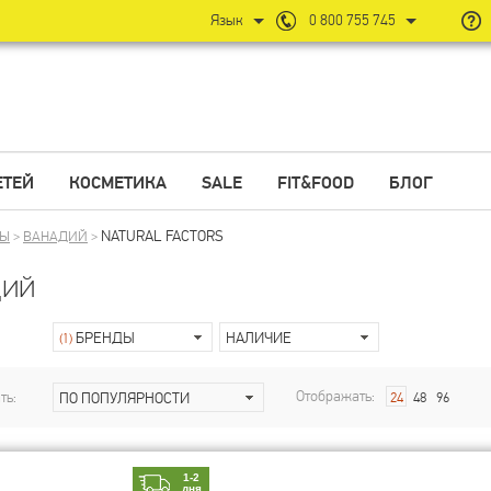
Язык
0 800 755 745
ЕТЕЙ
КОСМЕТИКА
SALE
FIT&FOOD
БЛОГ
NATURAL FACTORS
ЛЫ
>
ВАНАДИЙ
>
дий
БРЕНДЫ
НАЛИЧИЕ
(1)
Отображать:
ть:
ПО ПОПУЛЯРНОСТИ
24
48
96
1-2
дня