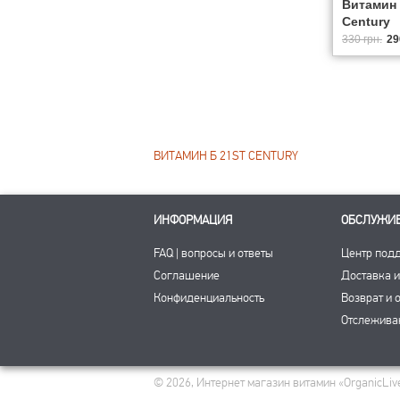
Витамин B
Century
330 грн.
29
ВИТАМИН Б 21ST CENTURY
ИНФОРМАЦИЯ
ОБСЛУЖИ
FAQ | вопросы и ответы
Центр под
Соглашение
Доставка и
Конфиденциальность
Возврат и 
Отслежива
© 2026, Интернет магазин витамин «OrganicLive»