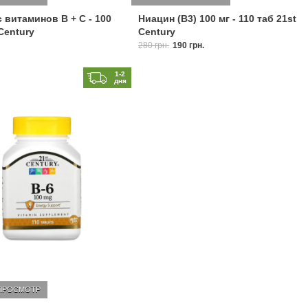
 витаминов B + С - 100
Ниацин (B3) 100 мг - 110 таб 21st
Century
Century
280 грн.
190 грн.
1-2
дня
ПРОСМОТР