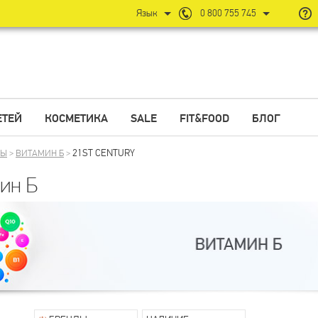
Язык
0 800 755 745
ЕТЕЙ
КОСМЕТИКА
SALE
FIT&FOOD
БЛОГ
21ST CENTURY
НЫ
>
ВИТАМИН Б
>
ин Б