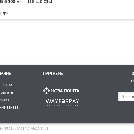
-6 100 мкг - 110 таб 21st
0 грн.
ВАНИЕ
ПАРТНЕРЫ
З
П
держки
 оплата
Подписаться
обмен
ние заказа
 https://organiclive.com.ua