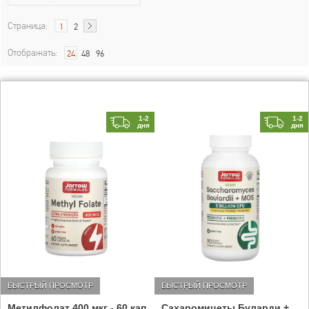
Страница:
1
2
Отображать:
24
48
96
1-2
1-2
дня
дня
БЫСТРЫЙ ПРОСМОТР
БЫСТРЫЙ ПРОСМОТР
Метилфолат 400 мкг - 60 кап
Сахаромицеты Буларди +