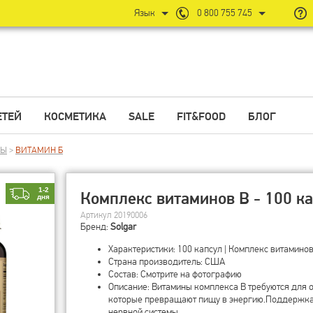
Язык
0 800 755 745
ЕТЕЙ
КОСМЕТИКА
SALE
FIT&FOOD
БЛОГ
НЫ
>
ВИТАМИН Б
1-2
Комплекс витаминов B - 100 ка
дня
Артикул 20190006
Бренд:
Solgar
Характеристики: 100 капсул | Комплекс витаминов
Страна производитель: США
Состав: Смотрите на фотографию
Описание: Витамины комплекса B требуются для 
которые превращают пищу в энергию.Поддержка
нервной системы.