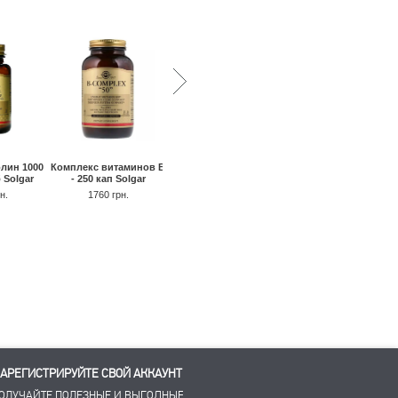
Фолиевая кислота 8
лин 1000
Комплекс витаминов B
Витамин B3 Ниацин 100
мкг - 90 таб Nature's
б Solgar
- 250 кап Solgar
мг - 100 таб Source
Plus
Naturals
н.
1760 грн.
360 грн.
280 грн.
270 грн.
АРЕГИСТРИРУЙТЕ СВОЙ АККАУНТ
ОЛУЧАЙТЕ ПОЛЕЗНЫЕ И ВЫГОДНЫЕ