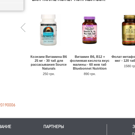
Коэнзим Витамина В6
Фолат метафо
Витамин В6, B12 +
25 мг - 30 таб для
мкг - 120 та
фолиевая кислота вкус
рассасывания Source
малины - 60 жев таб
1580 гр
Naturals
Bluebonnet Nutrition
250 грн.
890 грн.
20190006
ВАНИЕ
ПАРТНЕРЫ
З
П