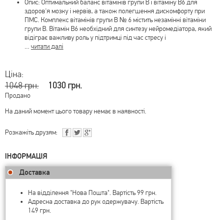
Опис: Оптимальний баланс вітамінів групи В і вітаміну В6 для
здоров'я мозку і нервів, а також полегшення дискомфорту при
ПМС. Комплекс вітамінів групи B № 6 містить незамінні вітаміни
групи В. Вітамін В6 необхідний для синтезу нейромедіатора, який
відіграє важливу роль у підтримці під час стресу і
…
читати далі
Ціна:
1048 грн.
1030 грн.
Продано
На даний момент цього товару немає в наявності.
Розкажіть друзям:
ІНФОРМАЦІЯ
Доставка
На відділення "Нова Пошта". Вартість 99 грн.
Адресна доставка до рук одержувачу. Вартість
149 грн.