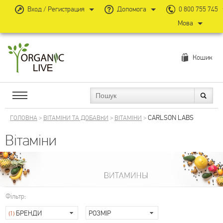
Вход / Регистрация
Допомога
0 800 755 745
Мова
Кошик
CARLSON LABS
ГОЛОВНА
>
ВІТАМІНИ ТА ДОБАВКИ
>
ВІТАМІНИ
>
Вітаміни
Фільтр:
БРЕНДИ
РОЗМІР
(1)